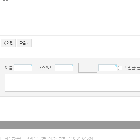
< 이전
다음 >
이름
패스워드
비밀글
비안시스템(주) 대표자 : 김정환 사업자번호 : 110-81-64504