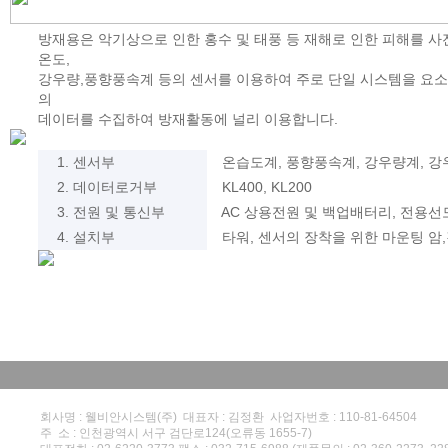
방재용은 악기상으로 인한 홍수 및 태풍 등 재해로 인한 피해를 사
온도,
강우량,풍향풍속계 등의 센서를 이용하여 주로 단일 시스템을 요소
의
데이터를 수집하여 방재활동에 널리 이용합니다.
1. 센서부
온습도계, 풍향풍속계, 강우량계, 
2. 데이터로거부
KL400, KL200
3. 전원 및 통신부
AC 상용전원 및 백업배터리, 전용선
4. 설치부
타워, 센서의 장착을 위한 마운팅 암
회사명 : 웰비안시스템(주) 대표자 : 김정환 사업자번호 : 110-81-64504
주 소 : 인천광역시 서구 검단로124(오류동 1655-7)