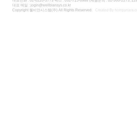
대표전화 : 02-6220-3773 팩스 : 032-715-6988 (제품문의 : 02-360-2273, 22
대표 메일 : jogin@wellbiansys.co.kr
Copyright 웰비안시스템(주) All Rights Reserved.
Created By hompynara.